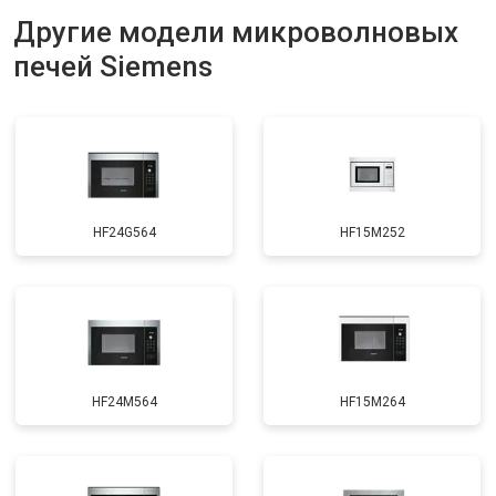
Другие модели микроволновых
печей Siemens
HF24G564
HF15M252
HF24M564
HF15M264