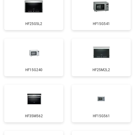
HF25G5L2
HF15G541
HF15G240
HF25M2L2
HF35M562
HF15G561