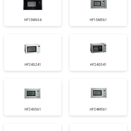
HF15M654
HF15M561
HF24G241
HF24G541
HF24G561
HF24M561