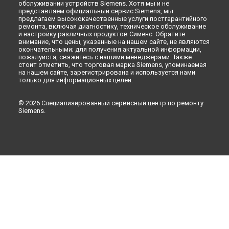
Набережных Челнах
обслуживании устройств Siemens. Хотя мы и не
представляем официальный сервис Siemens, мы
Ремонт микроволновой печи HF15M541 Siemens в
Липецке
предлагаем высококачественные услуги постгарантийного
ремонта, включая диагностику, техническое обслуживание
и настройку различных продуктов Сименс. Обратите
внимание, что цены, указанные на нашем сайте, не являются
окончательными; для получения актуальной информации,
пожалуйста, свяжитесь с нашими менеджерами. Также
стоит отметить, что торговая марка Siemens, упоминаемая
на нашем сайте, зарегистрирована и используется нами
только для информационных целей.
© 2026 Специализированный сервисный центр по ремонту
Siemens.