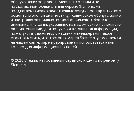
Набережных Челнах
обслуживании устройств Siemens. Хотя мы и не
представляем официальный сервис Siemens, мы
Ремонт микроволновой печи HF24G241 Siemens в
Липецке
предлагаем высококачественные услуги постгарантийного
ремонта, включая диагностику, техническое обслуживание
и настройку различных продуктов Сименс. Обратите
внимание, что цены, указанные на нашем сайте, не являются
окончательными; для получения актуальной информации,
пожалуйста, свяжитесь с нашими менеджерами. Также
стоит отметить, что торговая марка Siemens, упоминаемая
на нашем сайте, зарегистрирована и используется нами
только для информационных целей.
© 2026 Специализированный сервисный центр по ремонту
Siemens.