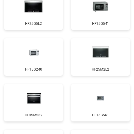
HF25G5L2
HF15G541
HF15G240
HF25M2L2
HF35M562
HF15G561