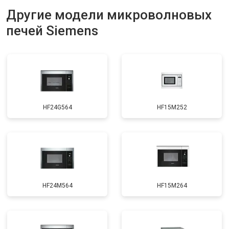
Другие модели микроволновых
печей Siemens
HF24G564
HF15M252
HF24M564
HF15M264