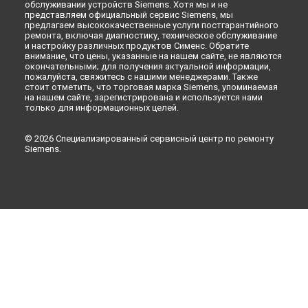
Набережных Челнах
обслуживании устройств Siemens. Хотя мы и не
представляем официальный сервис Siemens, мы
Ремонт микроволновой печи HF25G5L2 Siemens в
Липецке
предлагаем высококачественные услуги постгарантийного
ремонта, включая диагностику, техническое обслуживание
и настройку различных продуктов Сименс. Обратите
внимание, что цены, указанные на нашем сайте, не являются
окончательными; для получения актуальной информации,
пожалуйста, свяжитесь с нашими менеджерами. Также
стоит отметить, что торговая марка Siemens, упоминаемая
на нашем сайте, зарегистрирована и используется нами
только для информационных целей.
© 2026 Специализированный сервисный центр по ремонту
Siemens.