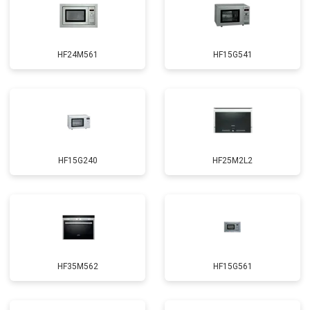
HF24M561
HF15G541
HF15G240
HF25M2L2
HF35M562
HF15G561