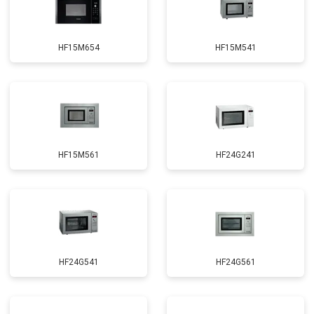
HF15M654
HF15M541
HF15M561
HF24G241
HF24G541
HF24G561