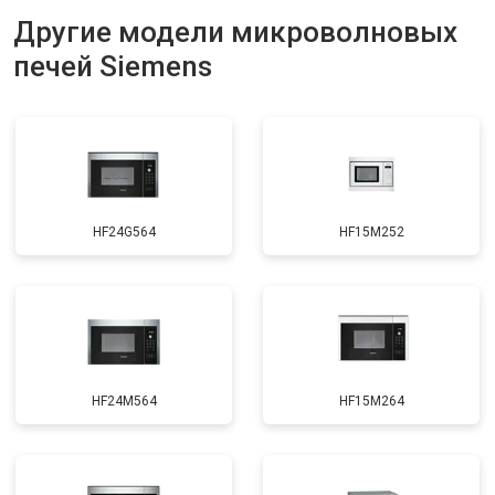
Другие модели микроволновых
печей Siemens
HF24G564
HF15M252
HF24M564
HF15M264