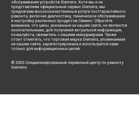
обслуживании устройств Siemens. Хотя мы и не
Ремонт стиральной машины WK 14D540 EU Siemens в
представляем официальный сервис Siemens, мы
Новокузнецке
предлагаем высококачественные услуги постгарантийного
ремонта, включая диагностику, техническое обслуживание
Ремонт стиральной машины WK 14D540 EU Siemens в
и настройку различных продуктов Сименс. Обратите
Рязани
внимание, что цены, указанные на нашем сайте, не являются
окончательными; для получения актуальной информации,
Ремонт стиральной машины WK 14D540 EU Siemens в
пожалуйста, свяжитесь с нашими менеджерами. Также
Астрахани
стоит отметить, что торговая марка Siemens, упоминаемая
Ремонт стиральной машины WK 14D540 EU Siemens в
на нашем сайте, зарегистрирована и используется нами
Набережных Челнах
только для информационных целей.
Ремонт стиральной машины WK 14D540 EU Siemens в
Липецке
© 2026 Специализированный сервисный центр по ремонту
Siemens.