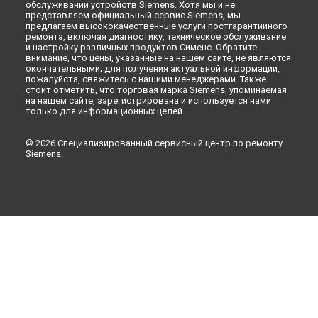
обслуживании устройств Siemens. Хотя мы и не
Ремонт стиральной машины WM 12Q441 OE Siemens в
представляем официальный сервис Siemens, мы
Новокузнецке
предлагаем высококачественные услуги постгарантийного
ремонта, включая диагностику, техническое обслуживание
Ремонт стиральной машины WM 12Q441 OE Siemens в
и настройку различных продуктов Сименс. Обратите
Рязани
внимание, что цены, указанные на нашем сайте, не являются
окончательными; для получения актуальной информации,
Ремонт стиральной машины WM 12Q441 OE Siemens в
пожалуйста, свяжитесь с нашими менеджерами. Также
Астрахани
стоит отметить, что торговая марка Siemens, упоминаемая
Ремонт стиральной машины WM 12Q441 OE Siemens в
на нашем сайте, зарегистрирована и используется нами
Набережных Челнах
только для информационных целей.
Ремонт стиральной машины WM 12Q441 OE Siemens в
Липецке
© 2026 Специализированный сервисный центр по ремонту
Siemens.