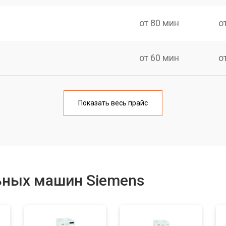
от 80 мин
о
от 60 мин
о
от 100 мин
о
Показать весь прайс
от 70 мин
о
от 120 мин
о
ьных машин Siemens
от 80 мин
о