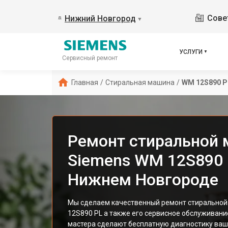
Сове
Нижний Новгород
▼
УСЛУГИ
Сервисный ремонт
Главная
/
Стиральная машина
/
WM 12S890 P
Ремонт стиральной
Siemens WM 12S890 
Нижнем Новгороде
Мы сделаем качественный ремонт стирально
12S890 PL а также его сервисное обслуживан
мастера сделают бесплатную диагностику ваш