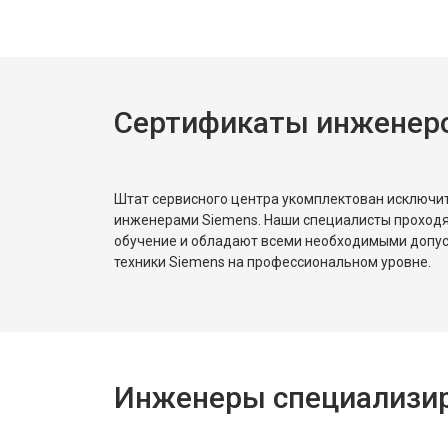
Ремонт или замена петли двери
Сертификаты инженеро
Ремонт или замена патрубка
Ремонт платы управления (восстан
Штат сервисного центра укомплектован исключ
инженерами Siemens. Наши специалисты проходя
обучение и обладают всеми необходимыми допу
Корпусный ремонт (замена резинок,
техники Siemens на профессиональном уровне.
Замена крестовины
Инженеры специализир
Замена щёток