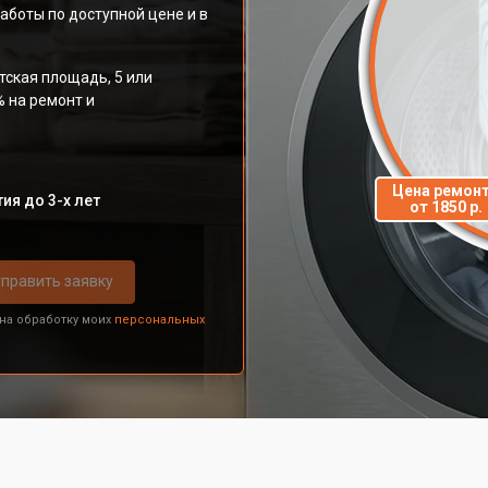
аботы по доступной цене и в
тская площадь, 5 или
% на ремонт и
Цена ремон
ия до 3-х лет
от 1850 р.
править заявку
 на обработку моих
персональных