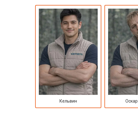
Замена амортизаторов
Замена подшипников
Замена мотора
Ремонт/замена датчика температу
Замена ТЭН
Кельвин
Оскар
Замена блока управления
Замена заливного клапана