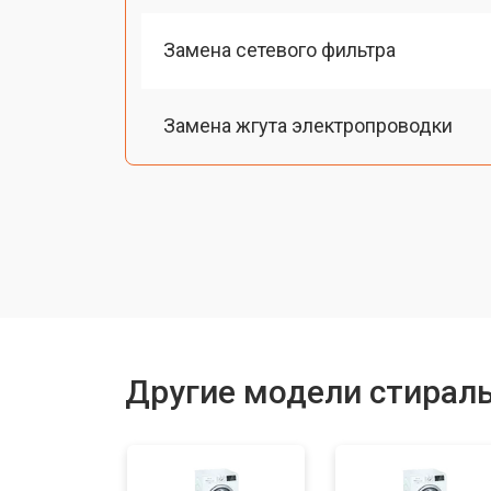
Замена сетевого фильтра
Замена жгута электропроводки
Замена шкива барабана
Замена мотора вентилятора сушки
Замена верхнего противовеса
Другие модели стирал
Замена пружин