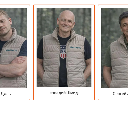
от 50 мин
о
от 90 мин
о
от 70 мин
о
ры
от 70 мин
о
от 50 мин
о
Геннадий Шмидт
 Даль
Сергей
от 100 мин
о
от 60 мин
о