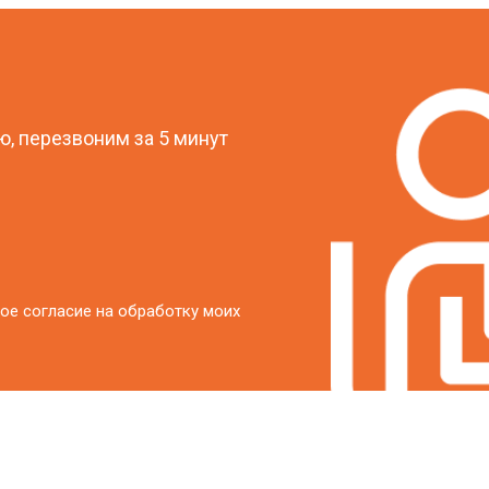
от 70 мин
о
?
от 60 мин
о
, перезвоним за 5 минут
от 100 мин
о
от 50 мин
о
ое согласие на обработку моих
от 110 мин
о
от 50 мин
о