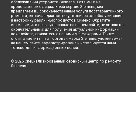
Новокузнецке
обслуживании устройств Siemens. Хотя мы и не
представляем официальный сервис Siemens, мы
Ремонт стиральной машины WM 54461 BY Siemens в
Рязани
предлагаем высококачественные услуги постгарантийного
Ремонт стиральной машины WM 54461 BY Siemens в
ремонта, включая диагностику, техническое обслуживание
Астрахани
и настройку различных продуктов Сименс. Обратите
внимание, что цены, указанные на нашем сайте, не являются
Ремонт стиральной машины WM 54461 BY Siemens в
окончательными; для получения актуальной информации,
Набережных Челнах
пожалуйста, свяжитесь с нашими менеджерами. Также
стоит отметить, что торговая марка Siemens, упоминаемая
Ремонт стиральной машины WM 54461 BY Siemens в
на нашем сайте, зарегистрирована и используется нами
Липецке
только для информационных целей.
© 2026 Специализированный сервисный центр по ремонту
Siemens.