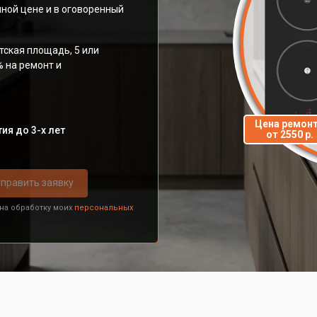
ной цене и в оговоренный
тская площадь, 5 или
% на ремонт и
Цена ремон
ия до 3-х лет
от 2550 р.
править заявку
 на обработку моих
персональных