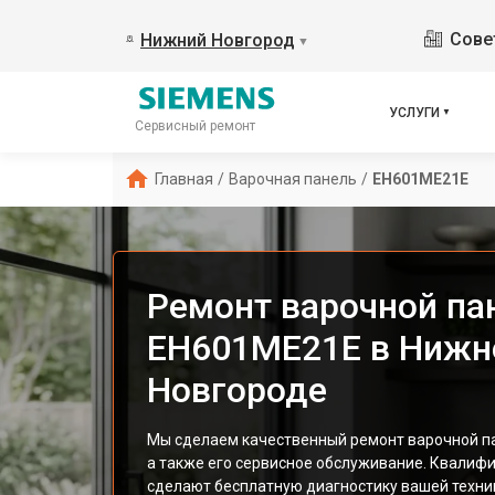
Сове
Нижний Новгород
▼
УСЛУГИ
Сервисный ремонт
Главная
/
Варочная панель
/
EH601ME21E
Ремонт варочной па
EH601ME21E в Ниж
Новгороде
Мы сделаем качественный ремонт варочной п
а также его сервисное обслуживание. Квалиф
сделают бесплатную диагностику вашей техник