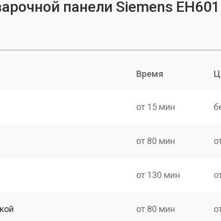
варочной панели Siemens EH60
Время
Ц
от 15 мин
б
от 80 мин
о
от 130 мин
о
кой
от 80 мин
о