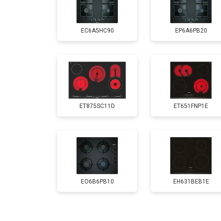
EC6A5HC90
EP6A6PB20
ET875SC11D
ET651FNP1E
EO6B6PB10
EH631BEB1E