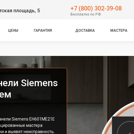
+7 (800) 302-39-08
тская площадь, 5
Бесплатно по РФ
ЦЕНЫ
ГАРАНТИЯ
ДОСТАВКА
МАСТЕРА
нели Siemens
нем
анели Siemens EH601ME21E
ицированные мастера
и и выявят неисправность.