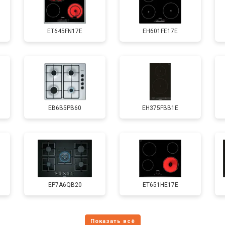
ET645FN17E
EH601FE17E
EB6B5PB60
EH375FBB1E
EP7A6QB20
ET651HE17E