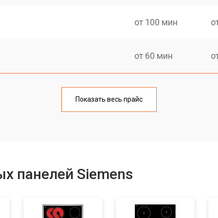
от 100 мин
о
от 60 мин
о
от 140 мин
о
Показать весь прайс
от 100 мин
о
от 100 мин
о
ых панелей Siemens
от 60 мин
о