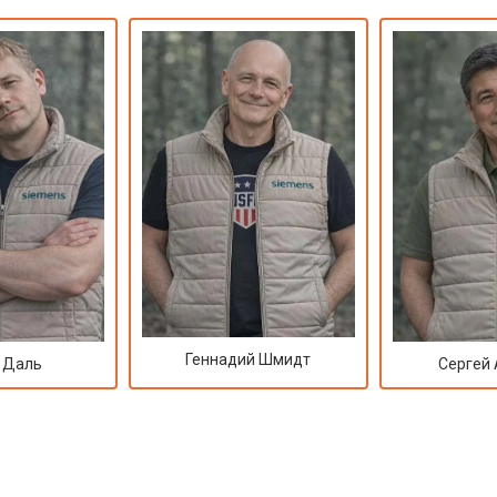
Геннадий Шмидт
 Даль
Сергей