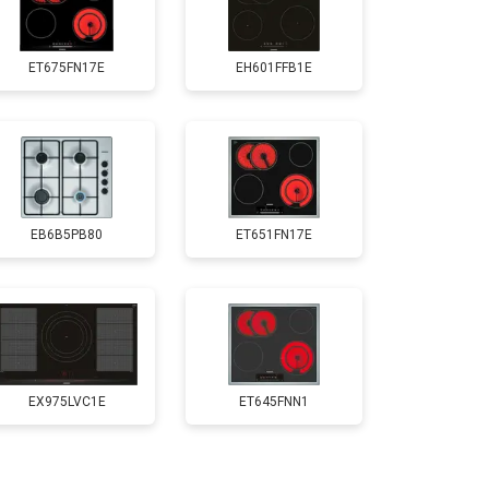
ET675FN17E
EH601FFB1E
EB6B5PB80
ET651FN17E
EX975LVC1E
ET645FNN1