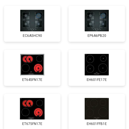
EC6A5HC90
EP6A6PB20
ET645FN17E
EH601FE17E
ET675FN17E
EH601FFB1E