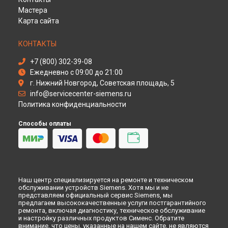
Ремонт варочной панели ET645FNN1 Siemens в
Оренбурге
Мастера
Ремонт варочной панели ET645FNN1 Siemens в
Кемерово
Карта сайта
Ремонт варочной панели ET645FNN1 Siemens в
Новокузнецке
КОНТАКТЫ
Ремонт варочной панели ET645FNN1 Siemens в
Рязани
Ремонт варочной панели ET645FNN1 Siemens в
+7 (800) 302-39-08
Астрахани
Ежедневно с 09:00 до 21:00
Ремонт варочной панели ET645FNN1 Siemens в
Набережных Челнах
г. Нижний Новгород, Советская площадь, 5
Ремонт варочной панели ET645FNN1 Siemens в
info@servicecenter-siemens.ru
Липецке
Политика конфиденциальности
Способы оплаты
Наш центр специализируется на ремонте и техническом
обслуживании устройств Siemens. Хотя мы и не
представляем официальный сервис Siemens, мы
предлагаем высококачественные услуги постгарантийного
ремонта, включая диагностику, техническое обслуживание
и настройку различных продуктов Сименс. Обратите
внимание, что цены, указанные на нашем сайте, не являются