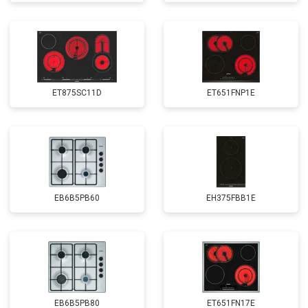
ET875SC11D
ET651FNP1E
EB6B5PB60
EH375FBB1E
EB6B5PB80
ET651FN17E